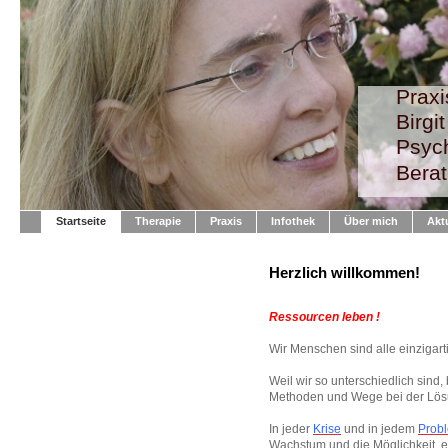
Prax
Birgi
Psych
Bera
Startseite
Therapie
Praxis
Infothek
Über mich
Akt
Herzlich willkommen!
Ressourcen leben !
Wir Menschen sind alle einzigarti
Weil wir so unterschiedlich sind
Methoden und Wege bei der Lösu
In jeder
Krise
und in jedem
Prob
Wachstum und die Möglichkeit, e